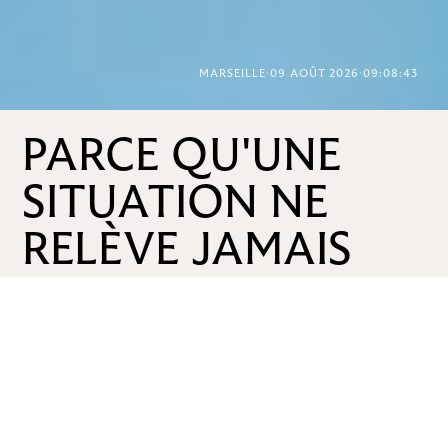
MARSEILLE
·
09 AOÛT 2026
·
09:08:45
PARCE QU'UNE
SITUATION NE
RELÈVE JAMAIS
D’UN SEUL
DOMAINE DU
DROIT.